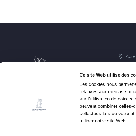
Adre
Paris :
6 passag
Ce site Web utilise des c
+33(
Les cookies nous permetten
relatives aux médias socia
Toulous
sur l'utilisation de notre 
5 rue Sa
peuvent combiner celles-ci
+33(
collectées lors de votre u
utiliser notre site Web.
Fax 
Emai