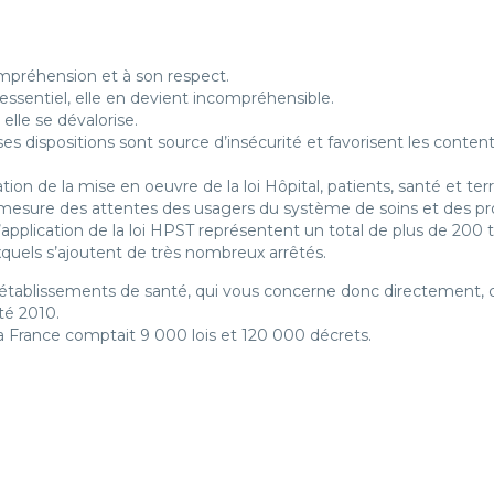
ompréhension et à son respect.
 l’essentiel, elle en devient incompréhensible.
 elle se dévalorise.
es dispositions sont source d’insécurité et favorisent les content
ation de la mise en oeuvre de la loi Hôpital, patients, santé et te
a mesure des attentes des usagers du système de soins et des pr
d’application de la loi HPST représentent un total de plus de 200 t
xquels s’ajoutent de très nombreux arrêtés.
s établissements de santé, qui vous concerne donc directement, c
été 2010.
la France comptait 9 000 lois et 120 000 décrets.