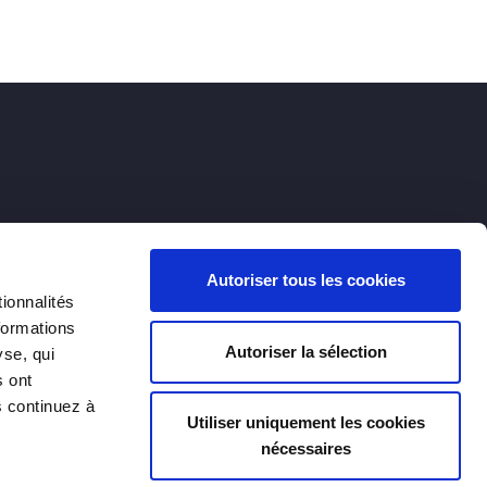
Mentions légales
Protection des données
Gestion des cookies
Autoriser tous les cookies
ionnalités
formations
Autoriser la sélection
yse, qui
s ont
s continuez à
Utiliser uniquement les cookies
nécessaires