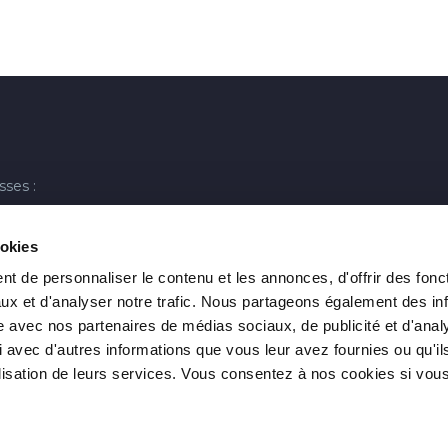
sses :
LinkedIn
Twitter
e de la main d'or - 75011
ookies
0)1 40 21 45 45
t de personnaliser le contenu et les annonces, d'offrir des fonct
ux et d'analyser notre trafic. Nous partageons également des in
e :
site avec nos partenaires de médias sociaux, de publicité et d'anal
int-Bernard - 31000
 avec d'autres informations que vous leur avez fournies ou qu'il
0)5 82 95 92 50
tilisation de leurs services. Vous consentez à nos cookies si vou
: +33(0)1 40 21 30 93
l :
cabinet@houdart.org