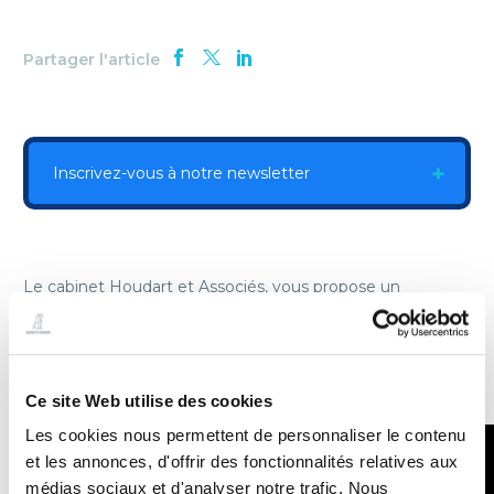
Partager l'article
Inscrivez-vous à notre newsletter
Le cabinet Houdart et Associés, vous propose un
récapitulatif des meilleurs moments de l’année du Flash
Droit et Santé. RGPD, Contrats complexes, GHT, Biologie
médicale, les PIMM, le contrôle T2A, les autorisations
sanitaires, CHSCT … autant de sujets traités toute l’année
par le cabinet !
Ce site Web utilise des cookies
Les cookies nous permettent de personnaliser le contenu
et les annonces, d'offrir des fonctionnalités relatives aux
médias sociaux et d'analyser notre trafic. Nous