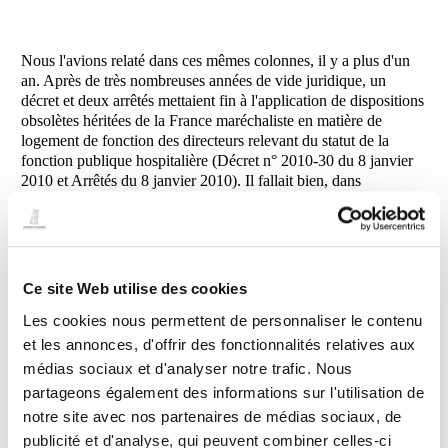
Nous l'avions relaté dans ces mêmes colonnes, il y a plus d'un
an. Après de très nombreuses années de vide juridique, un
décret et deux arrêtés mettaient fin à l'application de dispositions
obsolètes héritées de la France maréchaliste en matière de
logement de fonction des directeurs relevant du statut de la
fonction publique hospitalière (Décret n° 2010-30 du 8 janvier
2010 et Arrêtés du 8 janvier 2010). Il fallait bien, dans
l’urgence, mettre un terme à certaines situations scandaleuses et
monter qu’on allait voir ce que l’on allait voir !
Mais voilà-t-y- pas que l'on avait oublié …que de nombreux
directeurs d'établissements exerçaient ici ou là : tel au ministère
Ce site Web utilise des cookies
de la santé, tel au ministère des finances, tel dans tel agence ou
Les cookies nous permettent de personnaliser le contenu
établissement public de l'Etat, tel dans un Cabinet ministériel,
tels dans des caisses de protection sociale…
et les annonces, d'offrir des fonctionnalités relatives aux
médias sociaux et d'analyser notre trafic. Nous
Et, avec les nouveaux textes, concession de logement ou
partageons également des informations sur l'utilisation de
indemnité compensatrice, bernique !
notre site avec nos partenaires de médias sociaux, de
publicité et d'analyse, qui peuvent combiner celles-ci
C'est pas prévu !