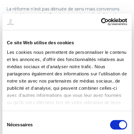
La réforme n’est pas dénuée de sens mais convenons
que la Ministre de la Santé a changé son fusil d’épaule :
Après avoir énoncé des mesures incitatives dans le cadre
du « pacte territoire santé » (décembre 2012), elle engage
aujourd’hui un passage en force.
Ce site Web utilise des cookies
Les cookies nous permettent de personnaliser le contenu
et les annonces, d'offrir des fonctionnalités relatives aux
2-
ARS, organe de financement des activités des
médias sociaux et d'analyser notre trafic. Nous
professionnels libéraux
partageons également des informations sur l'utilisation de
notre site avec nos partenaires de médias sociaux, de
publicité et d'analyse, qui peuvent combiner celles-ci
A la « planification » des soins de premier recours,
avec d'autres informations que vous leur avez fournies
complète le dispositif par des mesures incitatives
ou qu'ils ont collectées lors de votre utilisation de leurs
confiées aux ARS.
services. Vous consentez à nos cookies si vous
continuez à utiliser notre site Web.
Sélection
Nécessaires
Il est proposé que le Directeur général de l’ARS
du
« arrête les zones caractérisées par une offre de
consentement