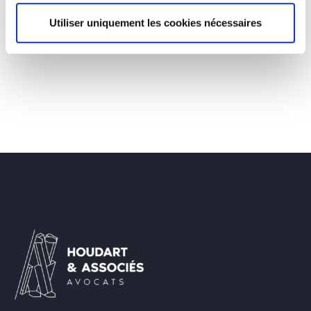
France des privilèges…
Utiliser uniquement les cookies nécessaires
L’Ornithorynque