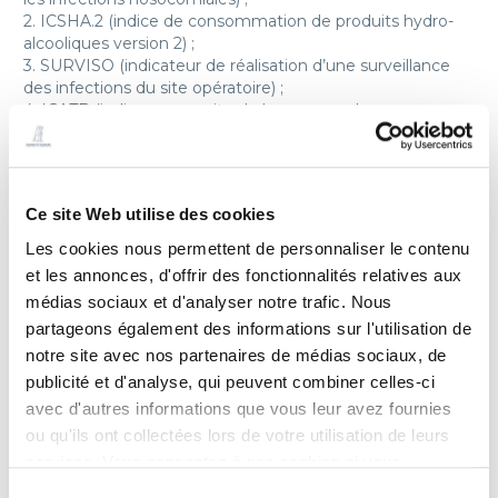
2. ICSHA.2 (indice de consommation de produits hydro-
alcooliques version 2) ;
3. SURVISO (indicateur de réalisation d’une surveillance
des infections du site opératoire) ;
4. ICATB (indice composite de bon usage des
antibiotiques) ;
5. Indice SARM (indice de taux de Staphylococcus aureus
résistant à la méticilline) ;
6. Un score agrégé, élaboré à partir des résultats de
Ce site Web utilise des cookies
chacun des indicateurs.
Sous le pilotage du ministère du travail, de l’emploi et de
Les cookies nous permettent de personnaliser le contenu
la santé et de la Haute Autorité de santé, 6 indicateurs de
et les annonces, d'offrir des fonctionnalités relatives aux
qualité issus du dossier du patient :
médias sociaux et d'analyser notre trafic. Nous
1. Tenue du dossier patient ;
partageons également des informations sur l'utilisation de
2. Délai d’envoi des courriers de fin d’hospitalisation ;
3. Traçabilité de l’évaluation de la douleur ;
notre site avec nos partenaires de médias sociaux, de
4. Dépistage des troubles nutritionnels ;
publicité et d'analyse, qui peuvent combiner celles-ci
5. Tenue du dossier anesthésique ;
avec d'autres informations que vous leur avez fournies
6. Prise en charge médicamenteuse de l’infarctus du
ou qu'ils ont collectées lors de votre utilisation de leurs
myocarde après la phase aiguë.
services. Vous consentez à nos cookies si vous
La présentation des résultats de chaque établissement
continuez à utiliser notre site Web.
Sélection