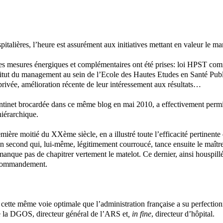
italières, l’heure est assurément aux initiatives mettant en valeur le m
s mesures énergiques et complémentaires ont été prises: loi HPST comme
titut du management au sein de l’Ecole des Hautes Etudes en Santé Publi
 privée, amélioration récente de leur intéressement aux résultats…
n tantinet brocardée dans ce même blog en mai 2010, a effectivement permi
hiérarchique.
mière moitié du XXème siècle, en a illustré toute l’efficacité pertinente 
 second qui, lui-même, légitimement courroucé, tance ensuite le maître-
 manque pas de chapitrer vertement le matelot. Ce dernier, ainsi houspi
e commandement.
e cette même voie optimale que l’administration française a su perfection
 de la DGOS, directeur général de l’ARS et
, in fine
, directeur d’hôpital.