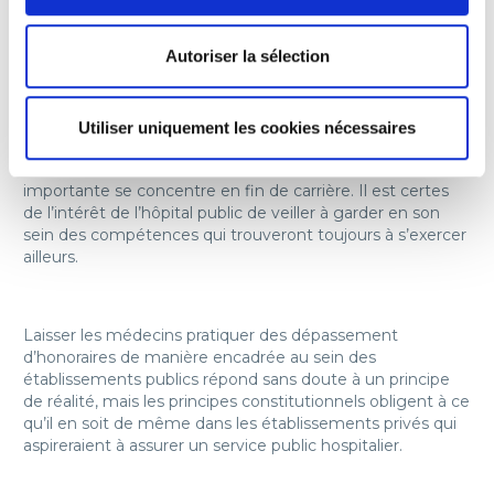
Elle ne concerne qu’environ 10 % de l’ensemble des
46 000 praticiens hospitaliers exerçant à temps plein qui
Autoriser la sélection
sont éligibles à cette activité. Il n’existe environ que 2 000
praticiens qui pratiquent des dépassements d’honoraires.
Les praticiens qui ont une activité libérale sont souvent
des médecins pratiquant la chirurgie, l’obstétrique, la
Utiliser uniquement les cookies nécessaires
cardiologie ou la radiologie, dont la notoriété est forte,
notamment en CHU, et dont l’activité libérale la plus
importante se concentre en fin de carrière. Il est certes
de l’intérêt de l’hôpital public de veiller à garder en son
sein des compétences qui trouveront toujours à s’exercer
ailleurs.
Laisser les médecins pratiquer des dépassement
d’honoraires de manière encadrée au sein des
établissements publics répond sans doute à un principe
de réalité, mais les principes constitutionnels obligent à ce
qu’il en soit de même dans les établissements privés qui
aspireraient à assurer un service public hospitalier.