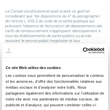
Le Conseil constitutionnel avait écarté ce grief en
considérant que
“les dispositions du 4° du paragraphe I
de l’article L. 6112-2 du code de la santé publique qui
prévoient l’absence de facturation de dépassements des
tarifs de remboursement s’appliquent identiquement à
tous les établissements de santé publics ou privés
assurant le service public hospitalier et aux
professionnels de santé exerçant en leur sein”.
Ainsi, le texte promulgué en janvier était constitutionnel
Ce site Web utilise des cookies
puisqu’il ne permettait pas les dépassements d’honoraires
dans les établissements de santé assurant le service
Les cookies nous permettent de personnaliser le contenu
public hospitalier, quel que soit par ailleurs le statut
et les annonces, d'offrir des fonctionnalités relatives aux
juridique de l’établissement.
médias sociaux et d'analyser notre trafic. Nous
partageons également des informations sur l'utilisation de
notre site avec nos partenaires de médias sociaux, de
La dérogation revenant sur les dispositions de la loi
de janvier 2016 créé de la confusion et encourt le
publicité et d'analyse, qui peuvent combiner celles-ci
risque d’inconstitutionnalité