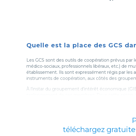
Quelle est la place des GCS dan
Les GCS sont des outils de coopération prévus par l
médico‑sociaux, professionnels libéraux, etc.) de m
établissement. Ils sont expressément régis par les ar
instruments de coopération, aux côtés des groupeme
À l’instar du groupement d’intérêt économique (GIE)
prolongement de ses membres. Pour cette raison, i
possibilité de mises à disposition fonctionnell
la fiscalité est celle des sociétés de personnes
P
la responsabilité est indéfinie mais non solidair
téléchargez gratuite