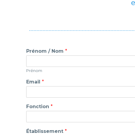
e
Prénom / Nom
*
Prénom
F
Email
*
o
n
c
t
Fonction
*
i
o
n
/
Établissement
*
N