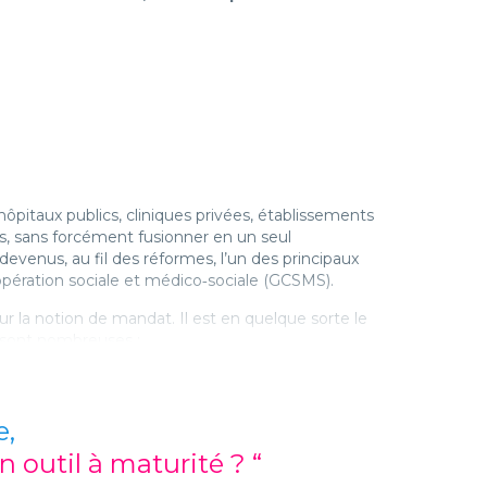
ôpitaux publics, cliniques privées, établissements
ns, sans forcément fusionner en un seul
devenus, au fil des réformes, l’un des principaux
pération sociale et médico‑sociale (GCSMS).
r la notion de mandat. Il est en quelque sorte le
 sont nombreuses :
e,
n outil à maturité ? “