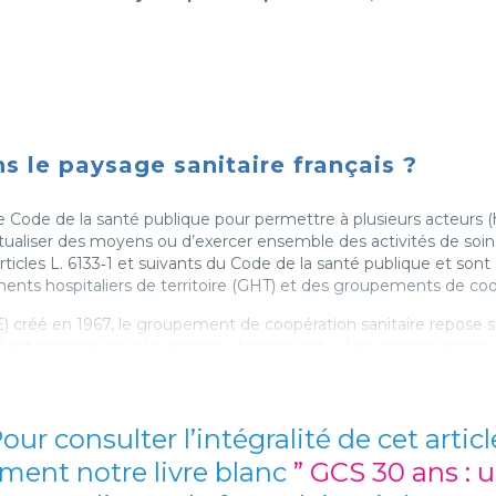
s le paysage sanitaire français ?
e Code de la santé publique pour permettre à plusieurs acteurs (h
utualiser des moyens ou d’exercer ensemble des activités de soi
ticles L. 6133‑1 et suivants du Code de la santé publique et sont 
nts hospitaliers de territoire (GHT) et des groupements de coo
 créé en 1967, le groupement de coopération sanitaire repose su
l est comme nous le verrons « transparent ». Les conséquences
e des personnels,
 (sauf exception),
our consulter l’intégralité de cet articl
e, etc.
ment notre livre blanc
” GCS 30 ans : u