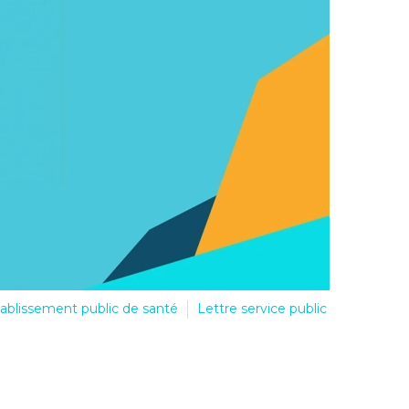
ablissement public de santé
Lettre service public