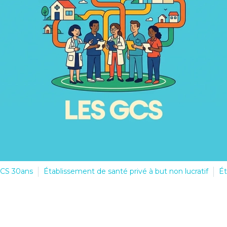
GCS 30ans
Établissement de santé privé à but non lucratif
Ét