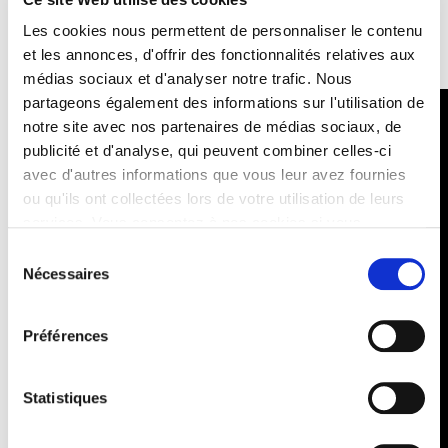
publique pour optimiser leurs achats en matière de SI
dédiés à la santé.
Les cookies nous permettent de personnaliser le contenu
et les annonces, d'offrir des fonctionnalités relatives aux
médias sociaux et d'analyser notre trafic. Nous
partageons également des informations sur l'utilisation de
notre site avec nos partenaires de médias sociaux, de
publicité et d'analyse, qui peuvent combiner celles-ci
avec d'autres informations que vous leur avez fournies
ou qu'ils ont collectées lors de votre utilisation de leurs
services. Vous consentez à nos cookies si vous
continuez à utiliser notre site Web.
Sélection
Nécessaires
du
consentement
Préférences
Statistiques