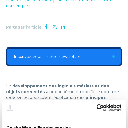
numérique
Partager l'article
Inscrivez-vous à notre newsletter
Le
développement des logiciels métiers et des
objets connectés
a profondément modifié le domaine
de la santé, bousculant l’application des
principes
généraux de confidentialité
et de s
écurité
informatique en matière médicale.
Les acheteurs publics doivent utiliser les possibilités
offertes par le
RGPD
et les règles de la commande
Ce site Web utilise des cookies