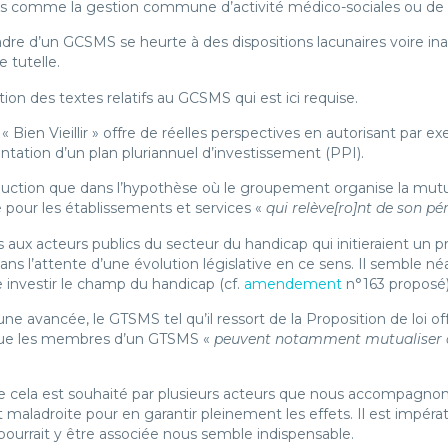
es comme la gestion commune d’activité médico-sociales ou de 
dre d’un GCSMS se heurte à des dispositions lacunaires voire ina
 tutelle.
ion des textes relatifs au GCSMS qui est ici requise.
« Bien Vieillir » offre de réelles perspectives en autorisant par
entation d’un plan pluriannuel d’investissement (PPI).
duction que dans l’hypothèse où le groupement organise la mutuali
pour les établissements et services «
qui relève[ro]nt de son pé
 aux acteurs publics du secteur du handicap qui initieraient un p
ns l’attente d’une évolution législative en ce sens. Il semble n
investir le champ du handicap (cf.
amendement
n°163 proposé)
 avancée, le GTSMS tel qu’il ressort de la Proposition de loi offre
que les membres d’un GTSMS «
peuvent notamment mutualiser c
me cela est souhaité par plusieurs acteurs que nous accompagno
maladroite pour en garantir pleinement les effets. Il est impéra
i pourrait y être associée nous semble indispensable.