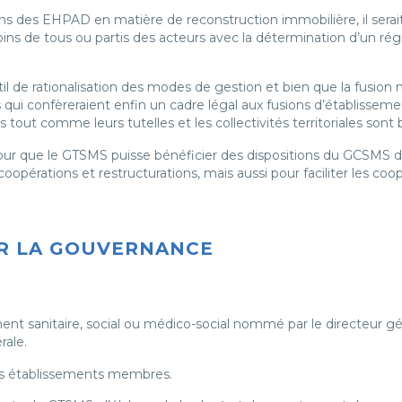
oins des EHPAD en matière de reconstruction immobilière, il sera
ins de tous ou partis des acteurs avec la détermination d’un régi
il de rationalisation des modes de gestion et bien que la fusion
ons qui confèreraient enfin un cadre légal aux fusions d’établisse
s tout comme leurs tutelles et les collectivités territoriales son
pour que le GTSMS puisse bénéficier des dispositions du GCSMS de
s coopérations et restructurations, mais aussi pour faciliter les c
IER LA GOUVERNANCE
ent sanitaire, social ou médico-social nommé par le directeur gén
rale.
es établissements membres.