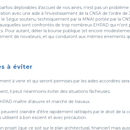
arfois déplorables d’accueil de nos ainés, n’est pas un problème 
ion avec une aide à l’investissement de la CNSA de l’ordre de 3 Md
 le Ségur soutenu techniquement par la MNAI portée par la CNSA
es auxquelles sont confrontés de trop nombreux EHPAD qui n’ont
nts. Pour autant, délier la bourse publique (et encore modesteme
usement de novateurs, et qui conduiront aux mêmes errements qu
es à éviter
ent à venir et qui seront permises par les aides accordées sera 
ment, il peut néanmoins éviter des situations fâcheuses.
 : EHPAD maître d’œuvre et marché de travaux.
s peuvent craindre d’être rapidement rattrapés par le droit de la
 les utilisent à bon escient et avec précaution.
n projet (que ce soit sur le plan architectural, financier) mais aus