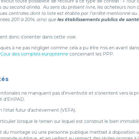
xclut toute possibilité de recourir à ce type de contrat : «
Tout 
 au second alinéa. Au sens du présent livre, les acheteurs non a
es centrales dont la liste est établie par l’arrêté mentionné au I
ées 2011 à 2014, ainsi que
les établissements publics de santé
nt donc s’orienter dans cette voie.
sques à ne pas négliger comme cela a pu être mis en avant dans
a Cour des comptes européenne
concernant les PPP.
tés
erritoriales ne manquent pas d’inventivité et s’orientent vers la
ité d’EHPAD.
 en l’état futur d’achèvement (VEFA).
rticulier lorsque le terrain sur lequel est construit le bien immobil
lité du montage où une personne publique mettrait à disposition u
mmande publique, et en veillant au respect des règles propres à l