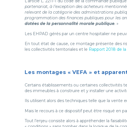
L’article L. 2211-1 du code de la commande publique e
partenariat, à l’exception des acheteurs mentionnés
relevant de la catégorie des administrations publiqu
programmation des finances publiques pour les ann
dotées de la personnalité morale publique
.
»
Les EHPAD gérés par un centre hospitalier ne peuve
En tout état de cause, ce montage présente des ri
les collectivités territoriales et le
Rapport 2018 de l
Les montages « VEFA » et apparen
Certains établissements ou certaines collectivités t
des immeubles à construire et y installer une activ
Ils utilisent alors des techniques telle que la vente
Mais le recours à ce dispositif peut être risqué en pa
Tout l’enjeu consiste alors à appréhender la faisabi
« conditions » sans tomber dans la logique de la co