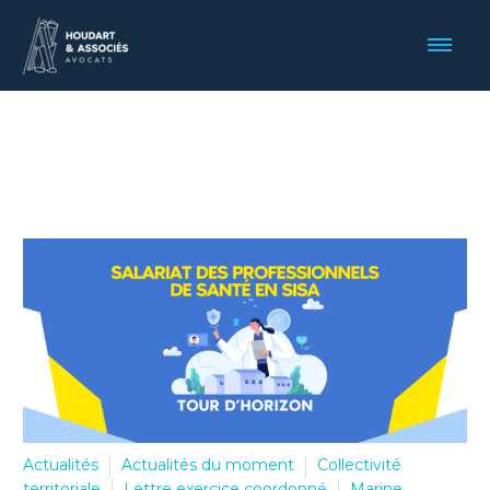
Actualités
Actualités du moment
Collectivité
territoriale
Lettre exercice coordonné
Marine