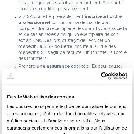
s’assurer que vos statuts le permettent. A défaut, il
faudra les modifier préalablement
.
la SISA doit être préalablement
inscrite à l’ordre
professionnel
concerné : sa demande doit
comprendre un exemplaire des statuts de la société
et de ses annexes ainsi qu’un exemplaire de son
extrait Kbis. Dès lors, s’il s’agit de recruter un
médecin, la SISA doit être inscrite à l’Ordre des
médecins. S’il s’agit de recruter un infirmier, à l’ordre
des infirmiers.
Prendre
une assurance
adaptée : Et pour cause,
malgré l’indépendance du professionnel, dans
l’exercice de son art, la maison de santé pourra être
déclarée responsable des fautes commises par ses
salariés, et donc des fautes commises par le
médecin salarié, à l’occasion d’actes médicaux
Ce site Web utilise des cookies
d’investigation ou de soins pratiqués sur un patient
Les cookies nous permettent de personnaliser le contenu
et sous réserve qu’il ait agi sans excéder les limites
et les annonces, d'offrir des fonctionnalités relatives aux
de la mission qui lui était impartie.
médias sociaux et d'analyser notre trafic. Nous
Il est donc indispensable que la maison de santé soit
partageons également des informations sur l'utilisation de
assurée pour cette nouvelle activité.