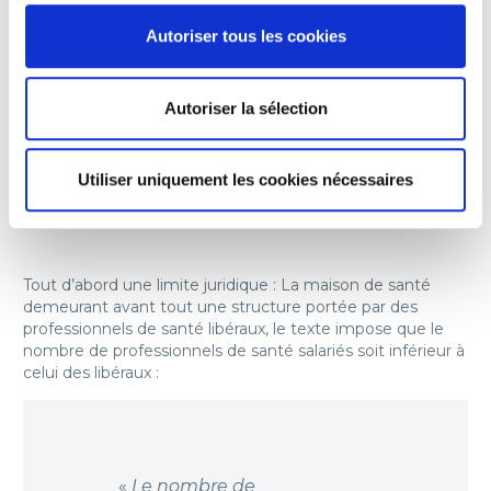
obligations classiques applicables lors du recrutement de
tout salarié (déclaration d’embauche, mise à jour du
Autoriser tous les cookies
document d’évaluation unique des risques et du registre
unique du personnel, organiser les examens médicaux
d’embauche etc).
Autoriser la sélection
Des limites à apporter
Utiliser uniquement les cookies nécessaires
?
Tout d’abord une limite juridique : La maison de santé
demeurant avant tout une structure portée par des
professionnels de santé libéraux, le texte impose que le
nombre de professionnels de santé salariés soit inférieur à
celui des libéraux :
«
Le nombre de